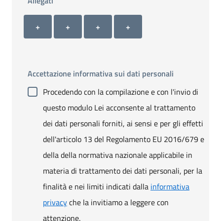
Allegati
Allegato 1
Allegato 2
Allegato 3
Allegato 4
+ Carica allegato 1
+ Carica allegato 2
+ Carica allegato 3
+ Carica allegato 4
+
+
+
+
Accettazione informativa sui dati personali
Procedendo con la compilazione e con l'invio di
questo modulo Lei acconsente al trattamento
dei dati personali forniti, ai sensi e per gli effetti
dell'articolo 13 del Regolamento EU 2016/679 e
della della normativa nazionale applicabile in
materia di trattamento dei dati personali, per la
finalità e nei limiti indicati dalla
informativa
privacy
che la invitiamo a leggere con
attenzione.