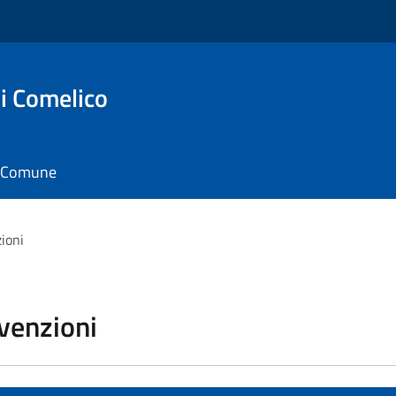
i Comelico
il Comune
zioni
vvenzioni