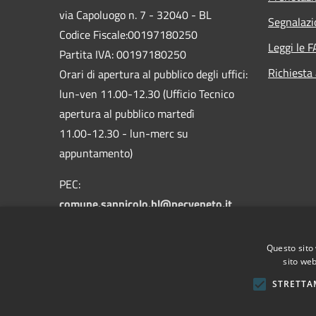
via Capoluogo n. 7 - 32040 - BL
Segnalazi
Codice Fiscale:00197180250
Leggi le 
Partita IVA: 00197180250
Richiesta
Orari di apertura al pubblico degli uffici:
lun-ven 11.00-12.30 (Ufficio Tecnico
apertura al pubblico martedì
11.00-12.30 - lun-merc su
appuntamento)
PEC:
comune.sannicolo.bl@pecveneto.it
Centralino Unico: +39 0435 62314
Questo sito 
sito web
STRETTA