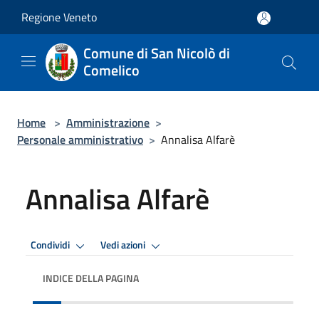
Salta al contenuto principale
Regione Veneto
Comune di San Nicolò di
Comelico
Home
>
Amministrazione
>
Personale amministrativo
>
Annalisa Alfarè
Annalisa Alfarè
Condividi
Vedi azioni
INDICE DELLA PAGINA