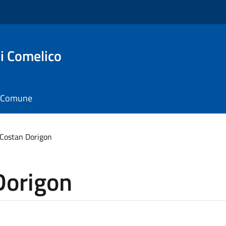
i Comelico
il Comune
 Costan Dorigon
Dorigon