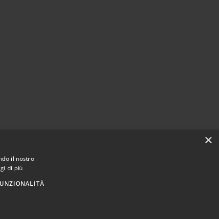
×
ndo il nostro
gi di più
UNZIONALITÀ
Municipium
Accesso
n Nicolò di Comelico • Powered by
•