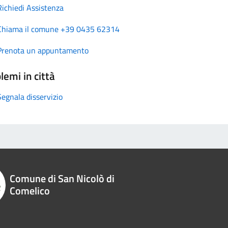
Richiedi Assistenza
Chiama il comune +39 0435 62314
Prenota un appuntamento
lemi in città
Segnala disservizio
Comune di San Nicolò di
Comelico