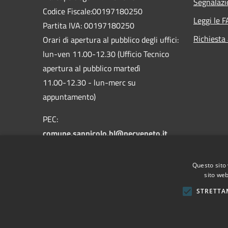
Segnalazi
Codice Fiscale:00197180250
Leggi le 
Partita IVA: 00197180250
Richiesta
Orari di apertura al pubblico degli uffici:
lun-ven 11.00-12.30 (Ufficio Tecnico
apertura al pubblico martedì
11.00-12.30 - lun-merc su
appuntamento)
PEC:
comune.sannicolo.bl@pecveneto.it
Centralino Unico: +39 0435 62314
Questo sito 
sito web
STRETTA
RSS
Accessibilità
Privacy
Cookie
Mappa de