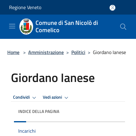
Salta al contenuto principale
Regione Veneto
Comune di San Nicolò di
Comelico
Home
>
Amministrazione
>
Politici
>
Giordano Ianese
Giordano Ianese
Condividi
Vedi azioni
INDICE DELLA PAGINA
Incarichi