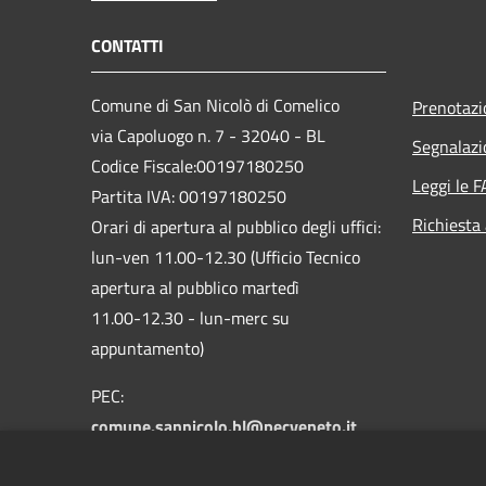
CONTATTI
Comune di San Nicolò di Comelico
Prenotaz
via Capoluogo n. 7 - 32040 - BL
Segnalazi
Codice Fiscale:00197180250
Leggi le 
Partita IVA: 00197180250
Richiesta
Orari di apertura al pubblico degli uffici:
lun-ven 11.00-12.30 (Ufficio Tecnico
apertura al pubblico martedì
11.00-12.30 - lun-merc su
appuntamento)
PEC:
comune.sannicolo.bl@pecveneto.it
Centralino Unico: +39 0435 62314