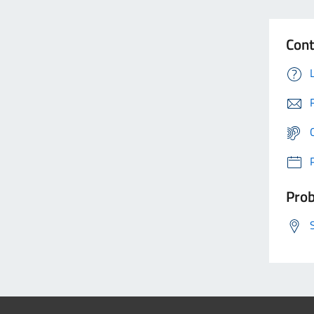
Cont
Prob