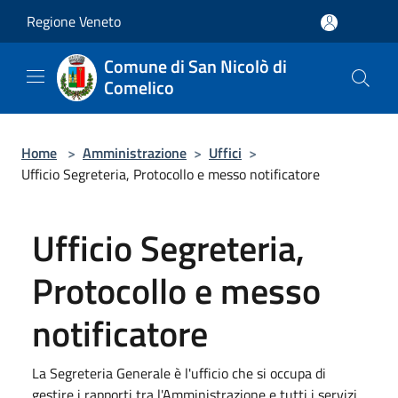
Salta al contenuto principale
Regione Veneto
Comune di San Nicolò di
Comelico
Home
>
Amministrazione
>
Uffici
>
Ufficio Segreteria, Protocollo e messo notificatore
Ufficio Segreteria,
Protocollo e messo
notificatore
La Segreteria Generale è l'ufficio che si occupa di
gestire i rapporti tra l'Amministrazione e tutti i servizi