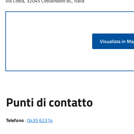
Via Costa, 32045 Costalissoio BL, Italia
Visualizza in M
Punti di contatto
Telefono
:
0435 62314