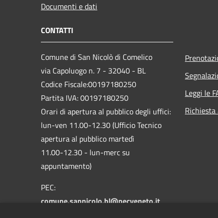
Documenti e dati
CONTATTI
Comune di San Nicolò di Comelico
Prenotaz
via Capoluogo n. 7 - 32040 - BL
Segnalazi
Codice Fiscale:00197180250
Leggi le 
Partita IVA: 00197180250
Richiesta
Orari di apertura al pubblico degli uffici:
lun-ven 11.00-12.30 (Ufficio Tecnico
apertura al pubblico martedì
11.00-12.30 - lun-merc su
appuntamento)
PEC:
comune.sannicolo.bl@pecveneto.it
Centralino Unico: +39 0435 62314