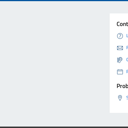
Cont
Prob