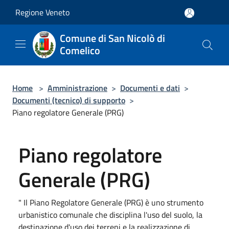
Salta al contenuto principale
Regione Veneto
Comune di San Nicolò di
Comelico
Home
>
Amministrazione
>
Documenti e dati
>
Documenti (tecnico) di supporto
>
Piano regolatore Generale (PRG)
Piano regolatore
Generale (PRG)
" Il Piano Regolatore Generale (PRG) è uno strumento
urbanistico comunale che disciplina l'uso del suolo, la
destinazione d'uso dei terreni e la realizzazione di