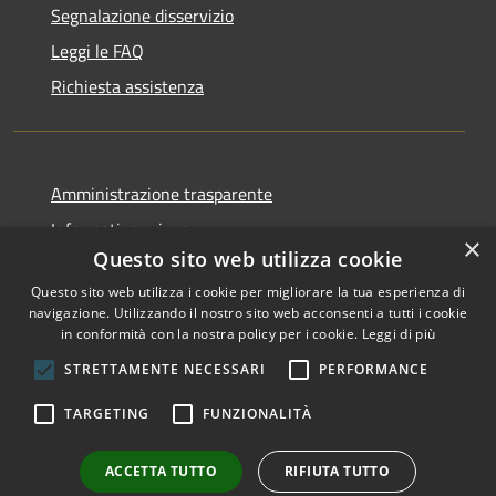
Segnalazione disservizio
Leggi le FAQ
Richiesta assistenza
Amministrazione trasparente
Informativa privacy
×
Questo sito web utilizza cookie
Note legali
Questo sito web utilizza i cookie per migliorare la tua esperienza di
Dichiarazione di accessibilità
navigazione. Utilizzando il nostro sito web acconsenti a tutti i cookie
in conformità con la nostra policy per i cookie.
Leggi di più
STRETTAMENTE NECESSARI
PERFORMANCE
RSS
Copyright © 2026 • Comune di
TARGETING
FUNZIONALITÀ
Accessibilità
San Nicolò di Comelico •
Privacy
Municipium
Powered by
•
ACCETTA TUTTO
RIFIUTA TUTTO
Cookie
Accesso redazione