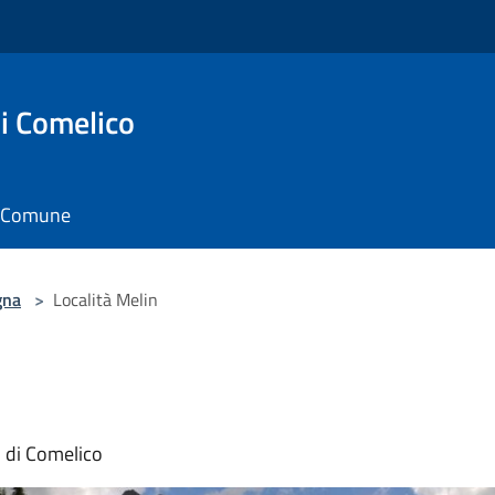
i Comelico
il Comune
gna
>
Località Melin
ò di Comelico