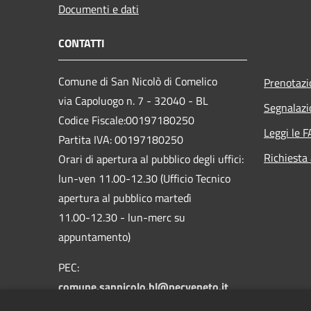
Documenti e dati
CONTATTI
Comune di San Nicolò di Comelico
Prenotaz
via Capoluogo n. 7 - 32040 - BL
Segnalazi
Codice Fiscale:00197180250
Leggi le 
Partita IVA: 00197180250
Richiesta
Orari di apertura al pubblico degli uffici:
lun-ven 11.00-12.30 (Ufficio Tecnico
apertura al pubblico martedì
11.00-12.30 - lun-merc su
appuntamento)
PEC:
comune.sannicolo.bl@pecveneto.it
Centralino Unico: +39 0435 62314