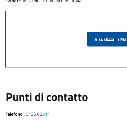
32040 San Nicolo' di Comelico BL, Italia
Visualizza in M
Punti di contatto
Telefono
:
0435 62314