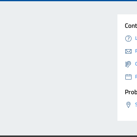
Cont
Prob