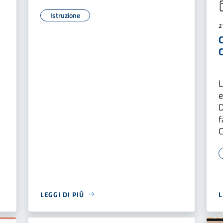
Istruzione
2
L
e
D
f
C
LEGGI DI PIÙ
L