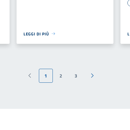
LEGGI DI PIÙ
L
1
2
3
Pagina precedente
Pagina successiva